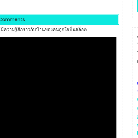
 Comments
ห้มีความรู้สึกราวกับบ้านของคนถูกใจปั่นสล็อต