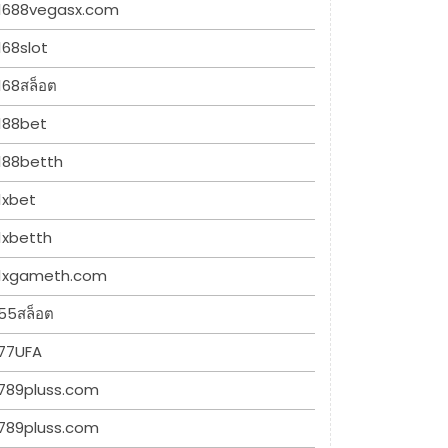
1688vegasx.com
168slot
168สล็อต
188bet
188betth
1xbet
1xbetth
1xgameth.com
55สล็อต
77UFA
789pluss.com
789pluss.com