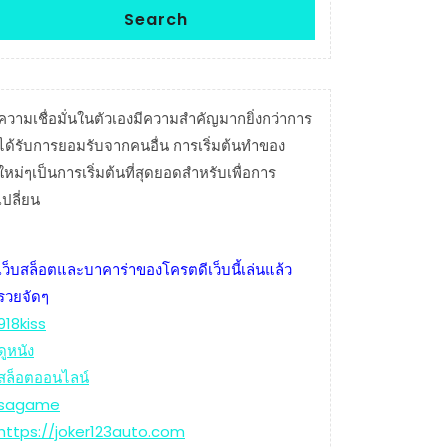
Search
ความเชื่อมั่นในตัวเองมีความสำคัญมากยิ่งกว่าการ
ได้รับการยอมรับจากคนอื่น การเริ่มต้นทำของ
ใหม่ๆเป็นการเริ่มต้นที่สุดยอดสำหรับเพื่อการ
เปลี่ยน
เว็บสล็อตและบาคาร่าของโครตดีเว็บนี้เล่นแล้ว
รวยจัดๆ
918kiss
ดูหนัง
สล็อตออนไลน์
sagame
https://joker123auto.com