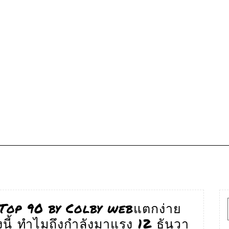
ุด Top 90 by Colby webแตกง่าย
งนี้ ทำไมถึงกำลังมาแรง 12 ธันวา