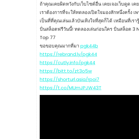
ถ้าคุณเคยผิดหวังกับเว็บไซต์อื่น เคยเจอเว็บดูด เคย
เราต้องการที่จะให้ทดลองเปิดใจมองสักหนึ่งครั้ง เพร
เป็นที่ที่คุณเล่นแล้วบันเทิงใจที่สุดก็ได้ เหมือนที่เราร
ปั่นสล็อตฟรีวันนี้! ทดลองเล่นก่อนใคร ปั่นสล็
Top 77
ขอขอบคุณมากที่มา
pgk44b
https://rebrand.ly/pgk44
https://cutly.info/pgk44
https://bitt.to/zt3o5w
https://shorturl.asia/rpoi7
https://t.co/MUmJPJW43T