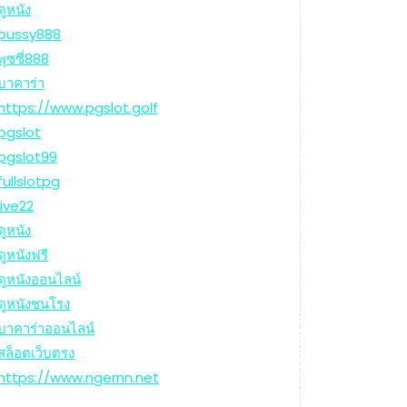
ดูหนัง
pussy888
พุซซี่888
บาคาร่า
https://www.pgslot.golf
pgslot
pgslot99
fullslotpg
live22
ดูหนัง
ดูหนังฟรี
ดูหนังออนไลน์
ดูหนังชนโรง
บาคาร่าออนไลน์
สล็อตเว็บตรง
https://www.ngernn.net