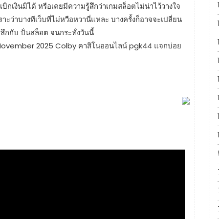
เบิกเงินมิได้ หรือเคยมีความรู้สึกว่าเกมสล็อตไม่น่าไว้วางใจ
าะว่าบางทีเว็บที่ไม่หวือหวานี่แหละ บางครั้งก็อาจจะเปลี่ยน
ู้สึกกับ ปั่นสล็อต จนกระทั่งวันนี้
อต 3 November 2025 Colby คาสิโนออนไลน์ pgk44 แจกบ่อย