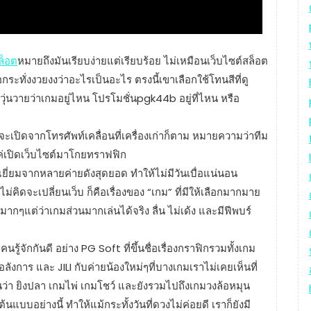
ล็อต
หมายถึงมันเรียบง่ายแต่เรียบร้อย ไม่เหมือนเว็บไซต์สล็อต
กระทั่งงวยงงว่าอะไรเป็นอะไร ตรงนี้เขาเลือกใช้โทนสีที่ดู
วุ่นวายว่าเกมอยู่ไหน โปรโมชั่นpgk44b อยู่ที่ไหน หรือ
จะเปิดจากโทรศัพท์เคลื่อนที่เครื่องเก่าก็ตาม หมายความว่าทีม
แค่เปิดเว็บไซต์มาโกยทราฟฟิก
ี่ยมจากหลายค่ายดังสุดยอด ทำให้ไม่มีวันเบื่อแน่นอน
ยังไม่คิดจะเปลี่ยนเว็บ ก็คือเรื่องของ “เกม” ที่มีให้เลือกมากมาย
มากๆแต่ว่าเกมส่วนมากเล่นได้จริง ลื่น ไม่เด้ง และมีฟีพบร์
ู้จักกันดี อย่าง PG Soft ที่ขึ้นชื่อเรื่องกราฟิกรวมทั้งเกม
ังการ และ JILI กับค่ายน้องใหม่ๆที่บางเกมเราไม่เคยเห็นที่
นว่า ยิงปลา เกมไพ่ เกมโชว์ และยังรวมไปถึงเกมวงล้อหมุน
้นแบบอย่างนี้ ทำให้แม้กระทั้งวันที่ดวงไม่ค่อยดี เราก็ยังมี