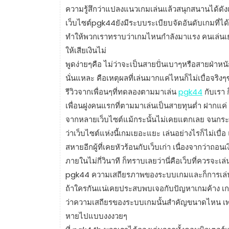
ความรู้สึกว่าแปลงแนวเกมเล่นแล้วสนุกสนานได้ดัง
เว็บไซต์pgk44ยังมีระบบระเบียบจัดอันดับเกมที่ไ
ทำให้พวกเราทราบว่าเกมไหนกำลังมาแรง คนเล่นเยอะ
ให้เสียเงินไม่
พูดง่ายๆคือ ไม่ว่าจะเป็นสายปั่นเบาๆหรือสายฝ่าหน
นั่นแหละ คือเหตุผลที่เล่นมากแค่ไหนก็ไม่เบื่อจริงๆ
รีวิวจากเพื่อนๆที่ทดลองตามมาเล่น
pgk44
กับเรา ก
เพื่อนฝูงคนแรกที่ตามมาเล่นเป็นสายทุนต่ำ ฝากแค
จากหลายเว็บไซต์แม้กระนั้นไม่เคยแตกเลย จนกระทั่
ว่าเว็บไซต์แห่งนี้เกมเยอะแยะ เล่นอย่างไรก็ไม่เบื่
สหายอีกผู้ที่เคยหัวร้อนกับเว็บเก่า เนื่องจากว่าถ
ภายในไม่กี่วินาที ก็ทราบเลยว่านี่คือเว็บที่ควรจะเล
pgk44 ความเสถียรภาพของระบบเกมและก็การเล่นผ่าน
ถ้าใครกันแน่เคยประสบพบเจอกับปัญหาเกมค้าง เก
ว่าความเสถียรของระบบเกมนั้นสำคัญขนาดไหน เพราะว
หายไปแบบงงงวยๆ