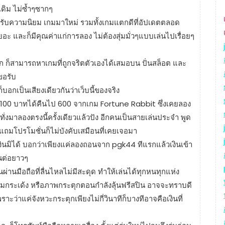
เดิม ไม่ซ้ำๆซากๆ
ด้รับความนิยม เกมมาใหม่ รวมทั้งเกมแตกดีที่อัปเดตตลอด
 และก็มีคุณค่าแก่การลอง ไม่ต้องสุ่มมั่วๆแบบเล่นไปเรื่อยๆ
ัก ก็สามารถหาเกมที่ถูกจริตตัวเองได้เสมอบน ปั่นสล็อต และ
ขอรับ
็บอกเป็นเสียงเดียวกันว่าเว็บนี้ของจริง
่ 100 บาทได้คืนไป 600 จากเกม Fortune Rabbit ซึ่งเคยลอง
งมาลองตรงนี้ครั้งเดียวแล้วปัง อีกคนเป็นสายเล่นประจำ พูด
อ แถมโปรโมชั่นก็ไม่บังคับเสมือนที่เคยเจอมา
อนเงินมิได้ บอกว่าเพียงแค่ลองถอนจาก pgk44 ทีแรกแล้วเงินเข้า
่นต่อยาวๆ
มือถือที่ลื่นไหลไม่มีสะดุด ทำให้เล่นได้ทุกหนทุกแห่ง
มกระเด้ง หรือภาพกระตุกตอนกำลังลุ้นฟรีสปิน อาจจะทราบดี
่าแค่จังหวะกระตุกเพียงไม่กี่วินาทีก็บางทีอาจคือเงินที่