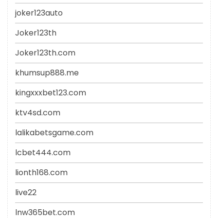
joker123auto
Joker123th
Joker123th.com
khumsup888.me
kingxxxbet123.com
ktv4sd.com
lalikabetsgame.com
lcbet444.com
lionth168.com
live22
lnw365bet.com