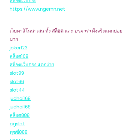
สล็อตเว็บตรง
https://www.ngernn.net
เว็บคาสิโนน่าเล่น ทั้ง
สล็อต
และ
บาคาร่า
ตึงจริงแตกบ่อย
มาก
joker123
สล็อต168
สล็อตเว็บตรง แตกง่าย
slot99
slot66
slot44
judhai168
judhai168
สล็อต888
pgslot
พุซซี่888