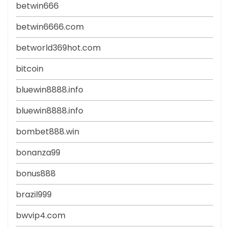
betwin666
betwin6666.com
betworld369hot.com
bitcoin
bluewin8888.info
bluewin8888.info
bombet888.win
bonanza99
bonus888
brazil999
bwvip4.com