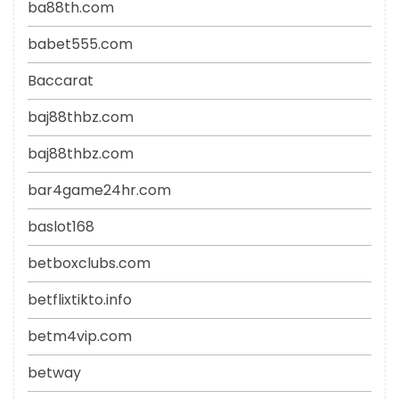
ba88th.com
babet555.com
Baccarat
baj88thbz.com
baj88thbz.com
bar4game24hr.com
baslot168
betboxclubs.com
betflixtikto.info
betm4vip.com
betway