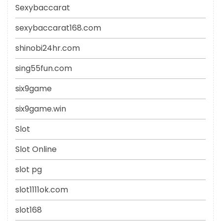
Sexybaccarat
sexybaccarat168.com
shinobi24hr.com
sing55fun.com
six9game
six9game.win
Slot
Slot Online
slot pg
slot1111ok.com
slot168