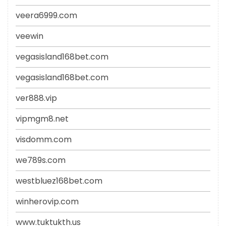
veera6999.com
veewin
vegasisland168bet.com
vegasisland168bet.com
ver888.vip
vipmgm8.net
visdomm.com
we789s.com
westbluez168bet.com
winherovip.com
www.tuktukth.us