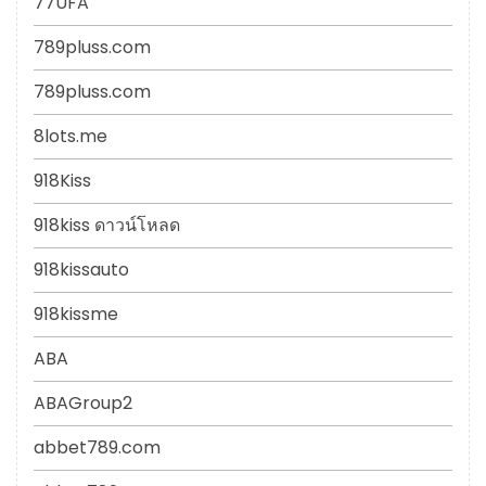
77UFA
789pluss.com
789pluss.com
8lots.me
918Kiss
918kiss ดาวน์โหลด
918kissauto
918kissme
ABA
ABAGroup2
abbet789.com