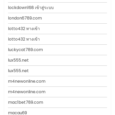
lockdown168 เข้าสู่ระบบ
london6789.com
lotto432 ทางเข้า
lotto432 ทางเข้า
luckycat789.com
lux555.net
lux555.net
m4newonline.com
m4newonline.com
mac1bet789.com
macau69