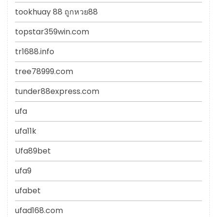
tookhuay 88 ถูกหวย88
topstar359win.com
tr1688.info
tree78999.com
tunder88express.com
ufa
ufa11k
Ufa89bet
ufa9
ufabet
ufad168.com