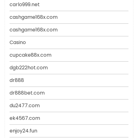
carlo999.net
cashgame168x.com
cashgame168x.com
Casino
cupcake88x.com
dgb222hot.com
dr888
dr888bet.com
du2477.com
ek4567.com
enjoy24.fun