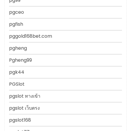
pg99
pgceo
pgfish
pggold168bet.com
pgheng
Pgheng99
pgk44
PGSlot
pgslot ทางเข้า
pgslot เว็บตรง
pgslot168