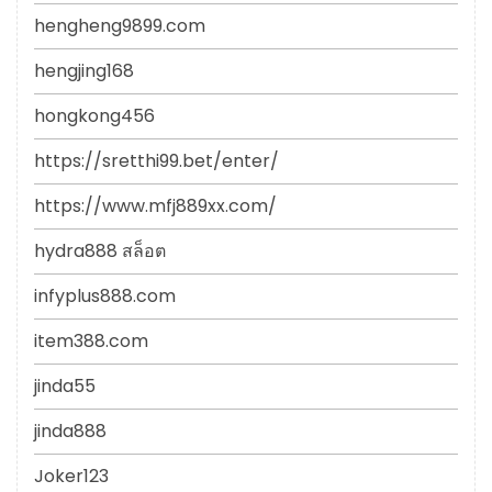
hengheng9899.com
hengjing168
hongkong456
https://sretthi99.bet/enter/
https://www.mfj889xx.com/
hydra888 สล็อต
infyplus888.com
item388.com
jinda55
jinda888
Joker123