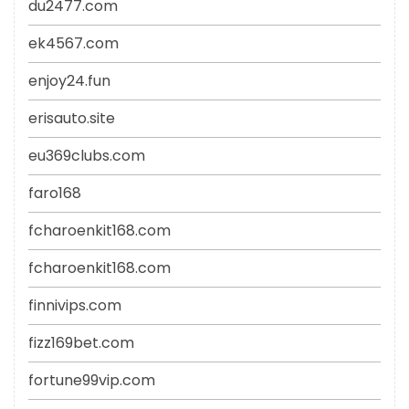
du2477.com
ek4567.com
enjoy24.fun
erisauto.site
eu369clubs.com
faro168
fcharoenkit168.com
fcharoenkit168.com
finnivips.com
fizz169bet.com
fortune99vip.com