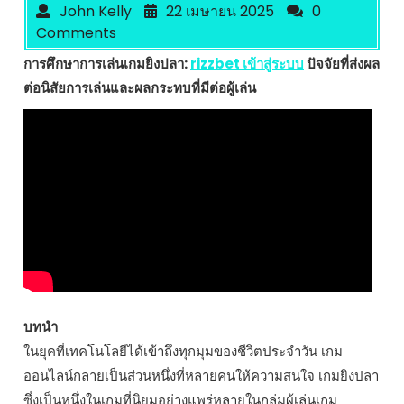
John Kelly
22 เมษายน 2025
0
Comments
การศึกษาการเล่นเกมยิงปลา:
rizzbet เข้าสู่ระบบ
ปัจจัยที่ส่งผล
ต่อนิสัยการเล่นและผลกระทบที่มีต่อผู้เล่น
บทนำ
ในยุคที่เทคโนโลยีได้เข้าถึงทุกมุมของชีวิตประจำวัน เกม
ออนไลน์กลายเป็นส่วนหนึ่งที่หลายคนให้ความสนใจ เกมยิงปลา
ซึ่งเป็นหนึ่งในเกมที่นิยมอย่างแพร่หลายในกลุ่มผู้เล่นเกม