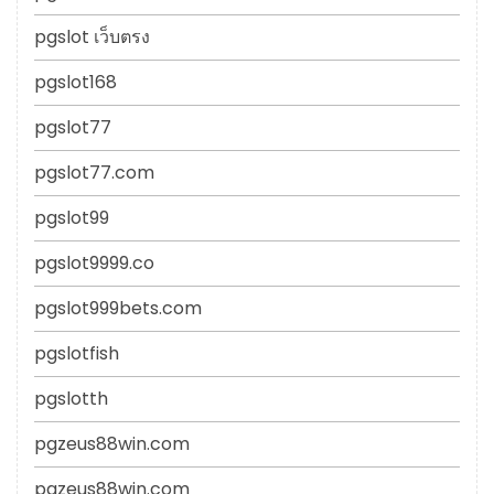
pgslot เว็บตรง
pgslot168
pgslot77
pgslot77.com
pgslot99
pgslot9999.co
pgslot999bets.com
pgslotfish
pgslotth
pgzeus88win.com
pgzeus88win.com