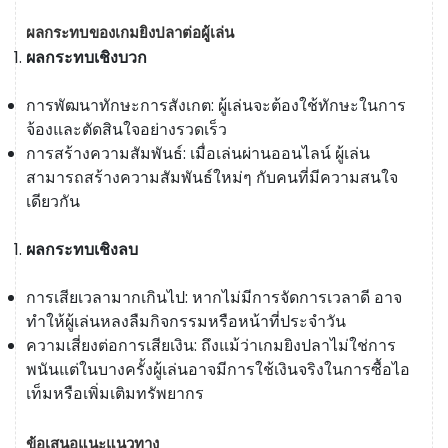
ผลกระทบของเกมยิงปลาต่อผู้เล่น
ผลกระทบเชิงบวก
การพัฒนาทักษะการสังเกต: ผู้เล่นจะต้องใช้ทักษะในการ
จ้องและตัดสินใจอย่างรวดเร็ว
การสร้างความสัมพันธ์: เมื่อเล่นผ่านออนไลน์ ผู้เล่น
สามารถสร้างความสัมพันธ์ใหม่ๆ กับคนที่มีความสนใจ
เดียวกัน
ผลกระทบเชิงลบ
การเสียเวลามากเกินไป: หากไม่มีการจัดการเวลาดี อาจ
ทำให้ผู้เล่นหลงลืมกิจกรรมหรือหน้าที่ประจำวัน
ความเสี่ยงต่อการเสียเงิน: ถึงแม้ว่าเกมยิงปลาไม่ใช่การ
พนันแต่ในบางครั้งผู้เล่นอาจมีการใช้เงินจริงในการซื้อไอ
เท็มหรือเพิ่มเติมทรัพยากร
ข้อเสนอแนะแนวทาง