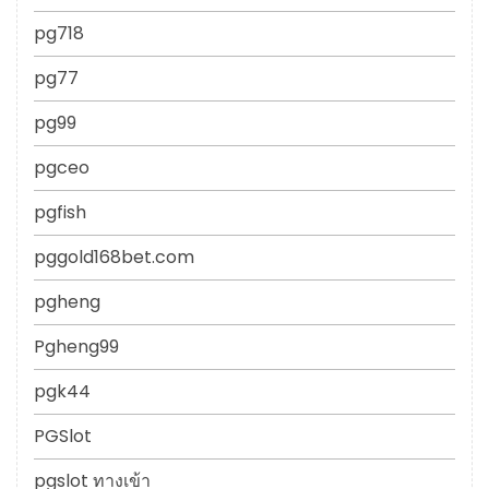
pg718
pg77
pg99
pgceo
pgfish
pggold168bet.com
pgheng
Pgheng99
pgk44
PGSlot
pgslot ทางเข้า