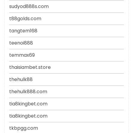
sudyod888s.com
t88golds.com
tangtem168
teenoi888
temmax69
thaisiambet.store
thehulk88
thehulk888.com
tia8kingbet.com
tia8kingbet.com
tkbpgg.com