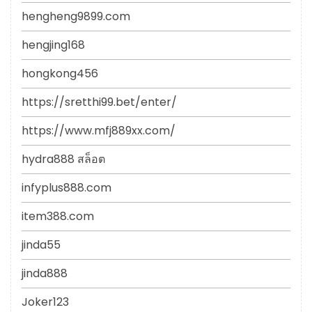
hengheng9899.com
hengjing168
hongkong456
https://sretthi99.bet/enter/
https://www.mfj889xx.com/
hydra888 สล็อต
infyplus888.com
item388.com
jinda55
jinda888
Joker123