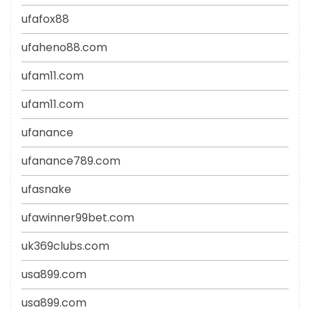
ufafox88
ufaheno88.com
ufam11.com
ufam11.com
ufanance
ufanance789.com
ufasnake
ufawinner99bet.com
uk369clubs.com
usa899.com
usa899.com