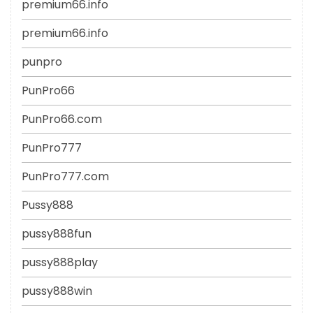
premium66.info
premium66.info
punpro
PunPro66
PunPro66.com
PunPro777
PunPro777.com
Pussy888
pussy888fun
pussy888play
pussy888win