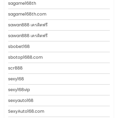
sagame168th
sagame168th.com
sawan888 เครดิตฟรี
sawan888 เครดิตฟรี
sbobet168
sbotop1688.com
scr888
sexy168
sexy168vip
sexyauto168
SexyAuto168.com