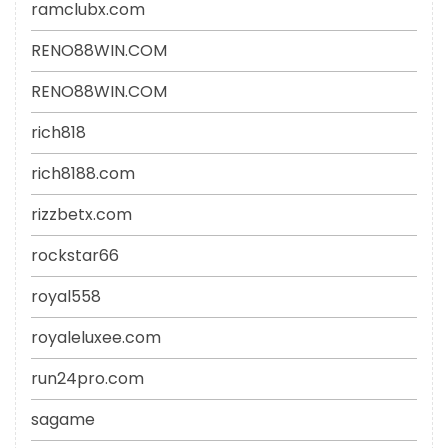
ramclubx.com
RENO88WIN.COM
RENO88WIN.COM
rich818
rich8188.com
rizzbetx.com
rockstar66
royal558
royaleluxee.com
run24pro.com
sagame