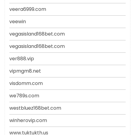
veera6999.com
veewin
vegasisland168bet.com
vegasisland168bet.com
ver888.vip
vipmgm8.net
visdomm.com
we789s.com
westbluez168bet.com
winherovip.com
www.tuktukth.us