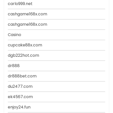
carlo999.net
cashgame168x.com
cashgame168x.com
Casino
cupcake88x.com
dgb222hot.com
dr888
dr888bet.com
du2477.com
ek4567.com
enjoy24.fun