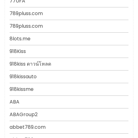
77UFA
789pluss.com
789pluss.com
8lots.me
918Kiss
918kiss ดาวน์โหลด
918kissauto
918kissme
ABA
ABAGroup2
abbet789.com