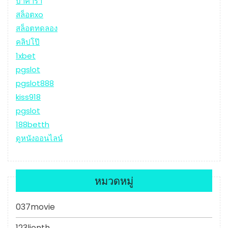
บาคาร่า
สล็อตxo
สล็อตทดลอง
คลิปโป๊
1xbet
pgslot
pgslot888
kiss918
pgslot
188betth
ดูหนังออนไลน์
หมวดหมู่
037movie
123lionth