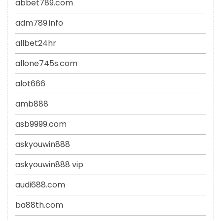
abbet789.com
adm789.info
allbet24hr
allone745s.com
alot666
amb888
asb9999.com
askyouwin888
askyouwin888 vip
audi688.com
ba88th.com