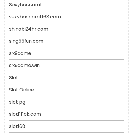
Sexybaccarat
sexybaccarat168.com
shinobi24hr.com
sing55fun.com
six9game
six9game.win
Slot
Slot Online
slot pg
slot1111ok.com
slot168