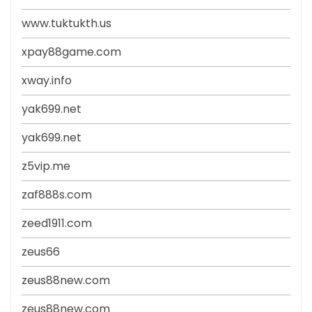
www.tuktukth.us
xpay88game.com
xway.info
yak699.net
yak699.net
z5vip.me
zaf888s.com
zeed1911.com
zeus66
zeus88new.com
zeus88new.com