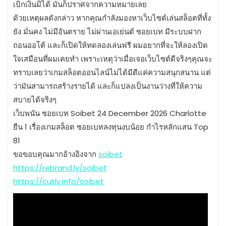
เบิกเงินมิได้ มันก็ปราศจากความหมายเลย
ด้วยเหตุผลดังกล่าว หากคุณกำลังมองหาเว็บไซต์เล่นสล็อตที่ทั้ง
ยัง มั่นคง ไม่มีอันตราย ไม่ผ่านเอเย่นต์ ซอยเบท มีระบบฝาก
ถอนออโต้ และก็เปิดให้ทดลองเล่นฟรี ผมอยากที่จะให้ลองเปิด
ใจเสมือนที่ผมเคยทำ เพราะเหตุว่าเมื่อเจอเว็บไซต์ดีจริงๆคุณจะ
ทราบเลยว่าเกมสล็อตออนไลน์ไม่ได้มีดีแค่ความสนุกสนาน แต่
ว่ามันสามารถสร้างรายได้ และก็แปลงเป็นงานว่างที่ให้ความ
สบายได้จริงๆ
เว็บพนัน ซอยเบท Soibet 24 December 2026 Charlotte
ยืน 1 เรื่องเกมสล็อต ซอยเบทลงทุนงบน้อย กำไรหลักแสน Top
81
ขอขอบคุณมากอ้างอิงจาก
soibet
https://rebrand.ly/soibet
https://cutly.info/soibet