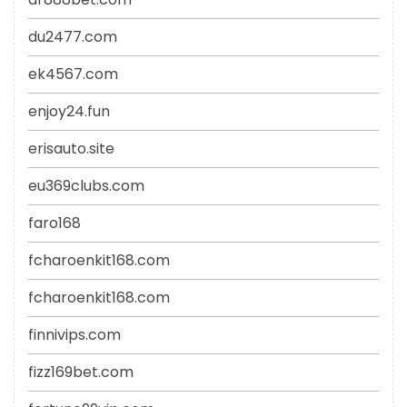
du2477.com
ek4567.com
enjoy24.fun
erisauto.site
eu369clubs.com
faro168
fcharoenkit168.com
fcharoenkit168.com
finnivips.com
fizz169bet.com