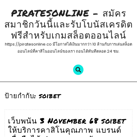
Skip
PIRATESONLINE – สมัคร
to
content
สมาชิกวันนี้และรับโบนัสเครดิต
ฟรีสำหรับเกมสล็อตออนไลน์
https://piratesonline.co มีโอกาสได้เงินมากกว่า 10 ล้านกับการเล่นสล็อต
ออนไลน์ที่คาสิโนออนไลน์ของเรา ถอนได้ทันทีตลอด 24 ชม.
ป้ายกำกับ:
soibet
เว็บพนัน 3 November 68 soibet
ให้บริการคาสิโนคุณภาพ แบรนด์