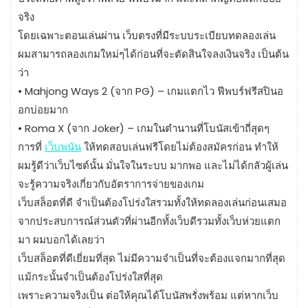
จริง
โดยเฉพาะตอนเล่นผ่าน เว็บตรงที่มีระบบระเบียบทดลองเล่น
ผมสามารถลองเกมใหม่ๆได้ก่อนที่จะตัดสินใจลงเงินจริง เป็นต้น
ว่า
• Mahjong Ways 2 (จาก PG) – เกมแตกไว ฟีพบร์ฟรีสปินอ
อกบ่อยมาก
• Roma X (จาก Joker) – เกมในตำนานที่โบนัสเข้าถี่สุดๆ
การที่
เว็บพนัน
ให้ทดสอบเล่นฟรีโดยไม่ต้องสมัครก่อน ทำให้
ผมรู้ดีว่าเว็บไซต์นั้น มั่นใจในระบบ มากพอ และไม่ได้กลัวผู้เล่น
จะรู้ความจริงเกี่ยวกับอัตราการจ่ายของเกม
เว็บสล็อตที่ดี จำเป็นต้องโปร่งใสรวมทั้งให้ทดลองเล่นก่อนเสมอ
จากประสบการณ์ส่วนตัวที่ผ่านอีกทั้งเว็บดีรวมทั้งเว็บห่วยแตก
มา ผมบอกได้เลยว่า
เว็บสล็อตที่ดีเยี่ยมที่สุด ไม่มีความจำเป็นที่จะต้องแจกมากที่สุด
แม้กระนั้นจำเป็นต้องโปร่งใสที่สุด
เพราะความจริงเป็น ต่อให้คุณได้โบนัสพรั่งพร้อม แต่หากเว็บ