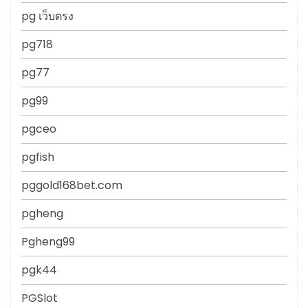
pg เว็บตรง
pg718
pg77
pg99
pgceo
pgfish
pggold168bet.com
pgheng
Pgheng99
pgk44
PGSlot