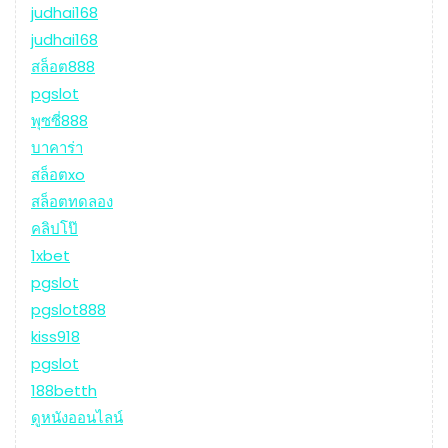
judhai168
judhai168
สล็อต888
pgslot
พุซซี่888
บาคาร่า
สล็อตxo
สล็อตทดลอง
คลิปโป๊
1xbet
pgslot
pgslot888
kiss918
pgslot
188betth
ดูหนังออนไลน์