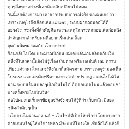
ทุกๆสิ่งทุกๆอย่างที่เคยคิดกลับเปลี่ยนไปหมด
วันนี้เลยต้องการมา เล่าจากประสบการณ์จริง ของผมเอง ว่า
เพราะเหตุไรถึงเลือกเล่น soibet , ระบบฝากถอนออโต้ดี
อย่างไร, รวมทั้งที่สำคัญคือ เพราะเหตุใดการทดสอบเล่นก่อนถึง
สำคัญมากสำหรับคนที่อยากเริ่มเล่นสล็อต
จุดกำเนิดของผมกับ เว็บ soibet
ย้อนกลับไปโดยประมาณปีก่อน ผมเคยเล่นเกมสล็อตกับเว็บ
หนึ่งที่ในเวลานั้นยังไม่รู้เรื่อง เว็บตรง หรือ เอเย่นต์ เลย ทราบ
เพียงแค่ว่าคนไหนแชร์ลิงก์มาก็สมัครตาม เพราะเหตุว่ามองเห็น
โปรแรง แจกเครดิตฟรีมากมาย สุดท้ายปรากฏว่าเล่นไปได้ไม่
นาน ระบบเริ่มแปลกๆเบิกเงินไม่ได้ ติดต่อแอดไม่นแล้วตอบช้า
บางครั้งหายไปเป็นวันๆ
ต่อไปผมเลยเริ่มหาข้อมูลจริงจัง จนได้รู้ดีว่า เว็บพนัน มีสอง
ชนิดสำคัญๆเป็น
1.เว็บตรงไม่ผ่านเอเย่นต์ – เว็บไซต์ที่เปิดให้บริการโดยตรงจาก
ค่ายเกมหรือผู้ให้บริการหลัก มีระบบที่โปร่งใส เชื่อถือได้ แล้วก็