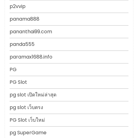
p2vvip
panama888
pananthai99.com
panda555
paramax1688.info
PG
PG Slot
pg slot เปิดใหม่ล่าสุด
pg slot เว็บตรง
PG Slot เว็บใหม่
pg SuperGame