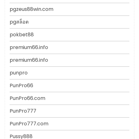
pgzeus88win.com
pgสล็อต
pokbet88
premium66.info
premium66.info
punpro
PunPro66
PunPro66.com
PunPro777
PunPro777.com
Pussy888