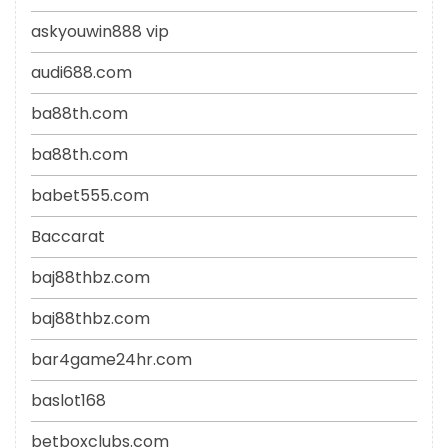
askyouwin888 vip
audi688.com
ba88th.com
ba88th.com
babet555.com
Baccarat
baj88thbz.com
baj88thbz.com
bar4game24hr.com
baslot168
betboxclubs.com