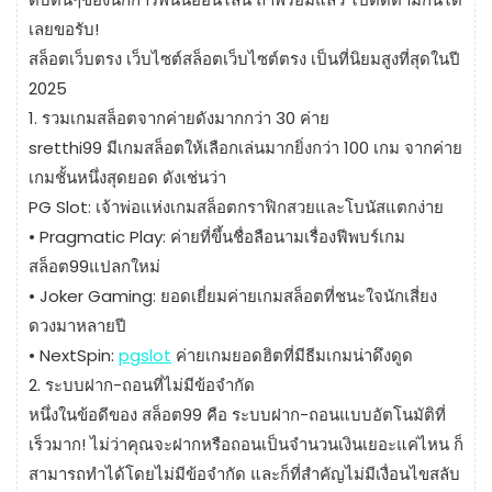
เลยขอรับ!
สล็อตเว็บตรง เว็บไซต์สล็อตเว็บไซต์ตรง เป็นที่นิยมสูงที่สุดในปี
2025
1. รวมเกมสล็อตจากค่ายดังมากกว่า 30 ค่าย
sretthi99 มีเกมสล็อตให้เลือกเล่นมากยิ่งกว่า 100 เกม จากค่าย
เกมชั้นหนึ่งสุดยอด ดังเช่นว่า
PG Slot: เจ้าพ่อแห่งเกมสล็อตกราฟิกสวยและโบนัสแตกง่าย
• Pragmatic Play: ค่ายที่ขึ้นชื่อลือนามเรื่องฟีพบร์เกม
สล็อต99แปลกใหม่
• Joker Gaming: ยอดเยี่ยมค่ายเกมสล็อตที่ชนะใจนักเสี่ยง
ดวงมาหลายปี
• NextSpin:
pgslot
ค่ายเกมยอดฮิตที่มีธีมเกมน่าดึงดูด
2. ระบบฝาก-ถอนที่ไม่มีข้อจำกัด
หนึ่งในข้อดีของ สล็อต99 คือ ระบบฝาก-ถอนแบบอัตโนมัติที่
เร็วมาก! ไม่ว่าคุณจะฝากหรือถอนเป็นจำนวนเงินเยอะแค่ไหน ก็
สามารถทำได้โดยไม่มีข้อจำกัด และก็ที่สำคัญไม่มีเงื่อนไขสลับ