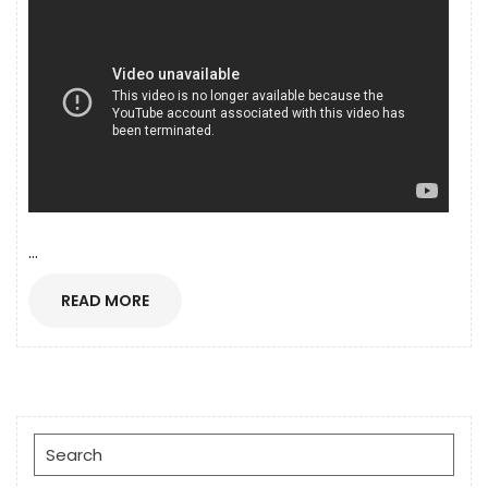
…
READ
READ MORE
MORE
Search
for: