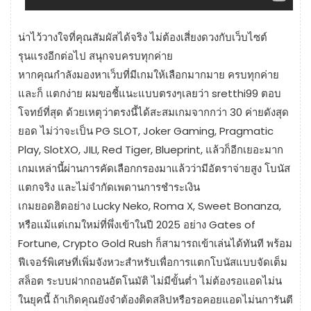
น่าไว้วางใจที่คุณสัมผัสได้จริง ไม่ต้องเสี่ยงดวงกับเว็บไซต์
รุนแรงอีกต่อไป สนุกจบครบทุกค่าย
หากคุณกำลังมองหาเว็บที่มีเกมให้เลือกมากมาย ครบทุกค่าย
และก็ แตกง่าย ผมขอชี้แนะแบบตรงๆเลยว่า sretthi99 ตอบ
โจทย์ที่สุด ด้วยเหตุว่าตรงนี้ได้สะสมเกมจากกว่า 30 ค่ายดังสุด
ยอด ไม่ว่าจะเป็น PG SLOT, Joker Gaming, Pragmatic
Play, SlotXO, JILI, Red Tiger, Blueprint, แล้วก็อีกเยอะมาก
เกมเหล่านี้ผ่านการคัดเลือกกรองมาแล้วว่ามีอัตราจ่ายสูง โบนัส
แตกจริง และไม่จำกัดเพดานการชำระเงิน
เกมยอดฮิตอย่าง Lucky Neko, Roma X, Sweet Bonanza,
หรือแม้แต่เกมใหม่ที่พึ่งเข้าในปี 2025 อย่าง Gates of
Fortune, Crypto Gold Rush ก็สามารถเข้าเล่นได้ทันที พร้อม
ฟีเจอร์พิเศษที่เพิ่มจังหวะสำหรับเพื่อการแตกโบนัสแบบจัดเต็ม
สล็อต ระบบฝากถอนอัตโนมัติ ไม่มีขั้นต่ำ ไม่ต้องรอแอดไม่น
ในยุคนี้ ถ้าเกิดคุณยังจำต้องติดสลิปหรือรอคอยแอดไม่นการันตี