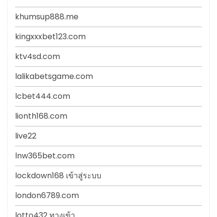
khumsup888.me
kingxxxbet123.com
ktv4sd.com
lalikabetsgame.com
lcbet444.com
lionth168.com
live22
lnw365bet.com
lockdown168 เข้าสู่ระบบ
london6789.com
lotto432 ทางเข้า