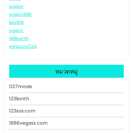
pgslot
pgslot888
kiss918
pgslot
188betth
ดูหนังออนไลน์
หมวดหมู่
037movie
123lionth
123xos.com
1688vegasx.com