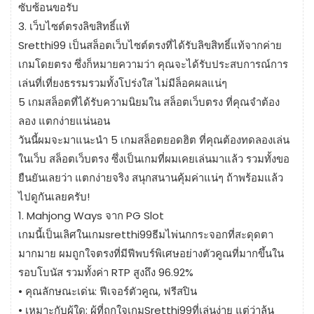
ซับซ้อนขอรับ
3. เว็บไซต์ตรงลิขสิทธิ์แท้
Sretthi99 เป็นสล็อตเว็บไซต์ตรงที่ได้รับลิขสิทธิ์แท้จากค่าย
เกมโดยตรง ซึ่งก็หมายความว่า คุณจะได้รับประสบการณ์การ
เล่นที่เที่ยงธรรมรวมทั้งโปร่งใส ไม่มีล็อคผลแน่ๆ
5 เกมสล็อตที่ได้รับความนิยมใน สล็อตเว็บตรง ที่คุณจำต้อง
ลอง แตกง่ายแน่นอน
วันนี้ผมจะมาแนะนำ 5 เกมสล็อตยอดฮิต ที่คุณต้องทดลองเล่น
ในเว็บ สล็อตเว็บตรง ซึ่งเป็นเกมที่ผมเคยเล่นมาแล้ว รวมทั้งขอ
ยืนยันเลยว่า แตกง่ายจริง สนุกสนานคุ้มค่าแน่ๆ ถ้าพร้อมแล้ว
ไปดูกันเลยครับ!
1. Mahjong Ways จาก PG Slot
เกมนี้เป็นเลิศในเกมsretthi99ธีมไพ่นกกระจอกที่สะดุดตา
มากมาย ผมถูกใจตรงที่มีฟีพบร์พิเศษอย่างตัวคูณที่มากขึ้นใน
รอบโบนัส รวมทั้งค่า RTP สูงถึง 96.92%
• คุณลักษณะเด่น: ฟีเจอร์ตัวคูณ, ฟรีสปิน
• เหมาะกับผู้ใด: ผู้ที่ถูกใจเกมSretthi99ที่เล่นง่าย แต่ว่าลุ้น