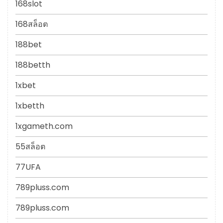
168slot
168สล็อต
188bet
188betth
1xbet
1xbetth
1xgameth.com
55สล็อต
77UFA
789pluss.com
789pluss.com