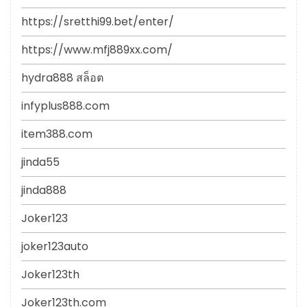
https://sretthi99.bet/enter/
https://www.mfj889xx.com/
hydra888 สล็อต
infyplus888.com
item388.com
jinda55
jinda888
Joker123
joker123auto
Joker123th
Joker123th.com