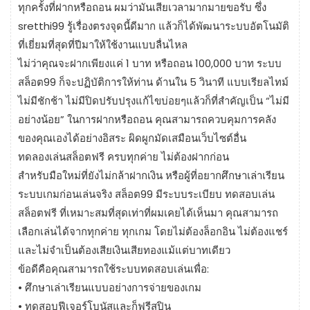
ทุกครั้งที่ฝากหรือถอน ผมว่ามันเสียเวลามากมายขอรับ ซึ่ง
sretthi99 รู้เรื่องตรงจุดนี้ดีมาก แล้วก็ได้พัฒนาระบบอัตโนมัติ
ที่เยี่ยมที่สุดที่ปีมาให้ใช้งานแบบลื่นไหล
ไม่ว่าคุณจะฝากเพียงแค่ 1 บาท หรือถอน 100,000 บาท ระบบ
สล็อต99 ก็จะปฏิบัติการให้ท่าน ด้านใน 5 วินาที แบบเรียลไทม์
ไม่มีชักช้า ไม่มีปิดปรับปรุงแก้ไขบ่อยๆแล้วก็ที่สำคัญเป็น “ไม่มี
อย่างน้อย” ในการฝากหรือถอน คุณสามารถควบคุมการคลัง
ของคุณเองได้อย่างอิสระ ผิดผูกมัดเสมือนเว็บไซต์อื่น
ทดลองเล่นสล็อตฟรี ครบทุกค่าย ไม่ต้องฝากก่อน
สำหรับมือใหม่ที่ยังไม่กล้าฝากเงิน หรือผู้ที่อยากศึกษาเล่าเรียน
ระบบเกมก่อนเล่นจริง สล็อต99 มีระบบระเบียบ ทดสอบเล่น
สล็อตฟรี ที่เหมาะสมที่สุดเท่าที่ผมเคยได้เห็นมา คุณสามารถ
เลือกเล่นได้จากทุกค่าย ทุกเกม โดยไม่ต้องล็อกอิน ไม่ต้องแชร์
และไม่จำเป็นต้องเสียเงินเสียทองแม้แต่บาทเดียว
ข้อดีคือคุณสามารถใช้ระบบทดสอบเล่นเพื่อ:
• ศึกษาเล่าเรียนแบบอย่างการจ่ายของเกม
• ทดสอบฟีเจอร์โบนัสและก็ฟรีสปิน