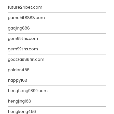
future24bet.com
gamehit8888.com
gaojing888
gem99ths.com
gem99ths.com
goatza888fin.com
golden456
happy168
hengheng9899.com
hengjing168
hongkong456