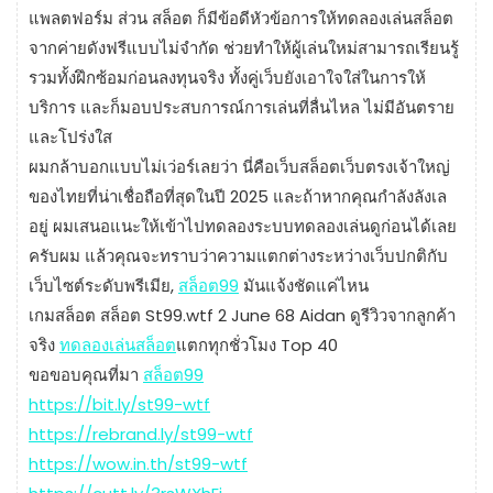
แพลตฟอร์ม ส่วน สล็อต ก็มีข้อดีหัวข้อการให้ทดลองเล่นสล็อต
จากค่ายดังฟรีแบบไม่จำกัด ช่วยทำให้ผู้เล่นใหม่สามารถเรียนรู้
รวมทั้งฝึกซ้อมก่อนลงทุนจริง ทั้งคู่เว็บยังเอาใจใส่ในการให้
บริการ และก็มอบประสบการณ์การเล่นที่ลื่นไหล ไม่มีอันตราย
และโปร่งใส
ผมกล้าบอกแบบไม่เว่อร์เลยว่า นี่คือเว็บสล็อตเว็บตรงเจ้าใหญ่
ของไทยที่น่าเชื่อถือที่สุดในปี 2025 และถ้าหากคุณกำลังลังเล
อยู่ ผมเสนอแนะให้เข้าไปทดลองระบบทดลองเล่นดูก่อนได้เลย
ครับผม แล้วคุณจะทราบว่าความแตกต่างระหว่างเว็บปกติกับ
เว็บไซต์ระดับพรีเมีย,
สล็อต99
มันแจ้งชัดแค่ไหน
เกมสล็อต สล็อต St99.wtf 2 June 68 Aidan ดูรีวิวจากลูกค้า
จริง
ทดลองเล่นสล็อต
แตกทุกชั่วโมง Top 40
ขอขอบคุณที่มา
สล็อต99
https://bit.ly/st99-wtf
https://rebrand.ly/st99-wtf
https://wow.in.th/st99-wtf