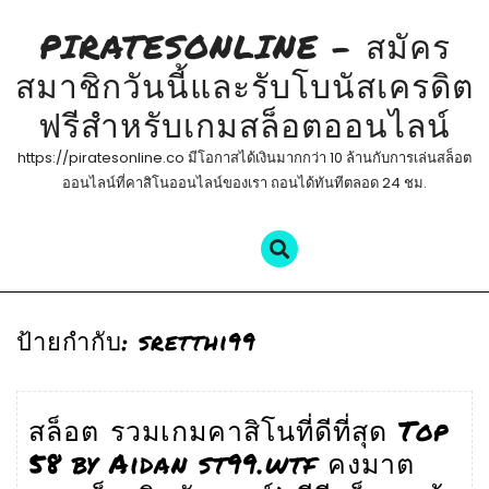
Skip
PIRATESONLINE – สมัคร
to
content
สมาชิกวันนี้และรับโบนัสเครดิต
ฟรีสำหรับเกมสล็อตออนไลน์
https://piratesonline.co มีโอกาสได้เงินมากกว่า 10 ล้านกับการเล่นสล็อต
ออนไลน์ที่คาสิโนออนไลน์ของเรา ถอนได้ทันทีตลอด 24 ชม.
ป้ายกำกับ:
sretthi99
สล็อต รวมเกมคาสิโนที่ดีที่สุด Top
58 by Aidan st99.wtf คงมาต