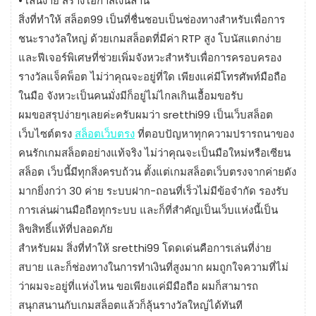
• เล่นง่าย สร้างโอกาสเงินล้าน
สิ่งที่ทำให้ สล็อต99 เป็นที่ชื่นชอบเป็นช่องทางสำหรับเพื่อการ
ชนะรางวัลใหญ่ ด้วยเกมสล็อตที่มีค่า RTP สูง โบนัสแตกง่าย
และฟีเจอร์พิเศษที่ช่วยเพิ่มจังหวะสำหรับเพื่อการครอบครอง
รางวัลแจ็คพ็อต ไม่ว่าคุณจะอยู่ที่ใด เพียงแค่มีโทรศัพท์มือถือ
ในมือ จังหวะเป็นคนมั่งมีก็อยู่ไม่ไกลเกินเอื้อมขอรับ
ผมขอสรุปง่ายๆเลยค่ะครับผมว่า sretthi99 เป็นเว็บสล็อต
เว็บไซต์ตรง
สล็อตเว็บตรง
ที่ตอบปัญหาทุกความปรารถนาของ
คนรักเกมสล็อตอย่างแท้จริง ไม่ว่าคุณจะเป็นมือใหม่หรือเซียน
สล็อต เว็บนี้มีทุกสิ่งครบถ้วน ตั้งแต่เกมสล็อตเว็บตรงจากค่ายดัง
มากยิ่งกว่า 30 ค่าย ระบบฝาก-ถอนที่เร็วไม่มีข้อจำกัด รองรับ
การเล่นผ่านมือถือทุกระบบ และก็ที่สำคัญเป็นเว็บแห่งนี้เป็น
ลิขสิทธิ์แท้ที่ปลอดภัย
สำหรับผม สิ่งที่ทำให้ sretthi99 โดดเด่นคือการเล่นที่ง่าย
สบาย และก็ช่องทางในการทำเงินที่สูงมาก ผมถูกใจความที่ไม่
ว่าผมจะอยู่ที่แห่งไหน ขอเพียงแค่มีมือถือ ผมก็สามารถ
สนุกสนานกับเกมสล็อตแล้วก็ลุ้นรางวัลใหญ่ได้ทันที