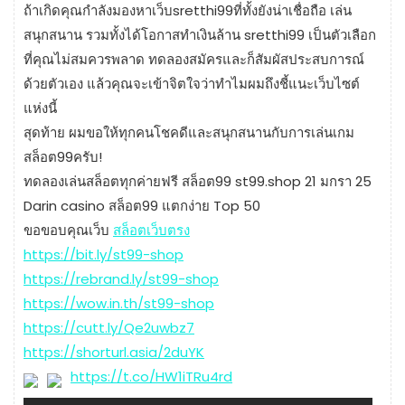
ถ้าเกิดคุณกำลังมองหาเว็บsretthi99ที่ทั้งยังน่าเชื่อถือ เล่น
สนุกสนาน รวมทั้งได้โอกาสทำเงินล้าน sretthi99 เป็นตัวเลือก
ที่คุณไม่สมควรพลาด ทดลองสมัครและก็สัมผัสประสบการณ์
ด้วยตัวเอง แล้วคุณจะเข้าจิตใจว่าทำไมผมถึงชี้แนะเว็บไซต์
แห่งนี้
สุดท้าย ผมขอให้ทุกคนโชคดีและสนุกสนานกับการเล่นเกม
สล็อต99ครับ!
ทดลองเล่นสล็อตทุกค่ายฟรี สล็อต99 st99.shop 21 มกรา 25
Darin casino สล็อต99 แตกง่าย Top 50
ขอขอบคุณเว็บ
สล็อตเว็บตรง
https://bit.ly/st99-shop
https://rebrand.ly/st99-shop
https://wow.in.th/st99-shop
https://cutt.ly/Qe2uwbz7
https://shorturl.asia/2duYK
https://t.co/HW1iTRu4rd