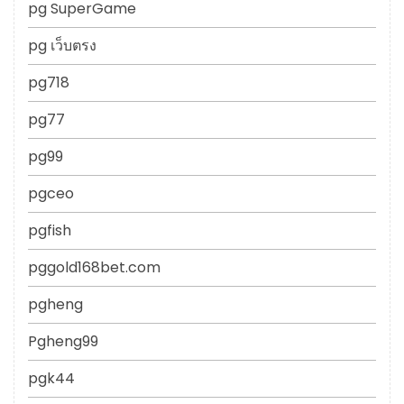
pg SuperGame
pg เว็บตรง
pg718
pg77
pg99
pgceo
pgfish
pggold168bet.com
pgheng
Pgheng99
pgk44