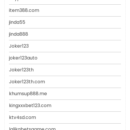
item388.com
jinda55
jinda888
Joker123
joker123auto
Joker123th
Joker123th.com
khumsup888.me
kingxxxbet123.com
ktv4sd.com
lalikabetsgame.com