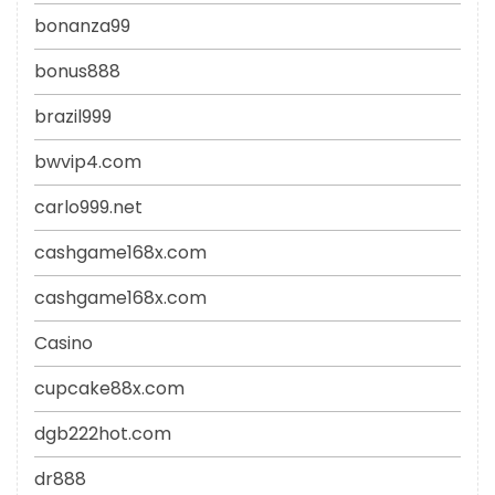
bonanza99
bonus888
brazil999
bwvip4.com
carlo999.net
cashgame168x.com
cashgame168x.com
Casino
cupcake88x.com
dgb222hot.com
dr888