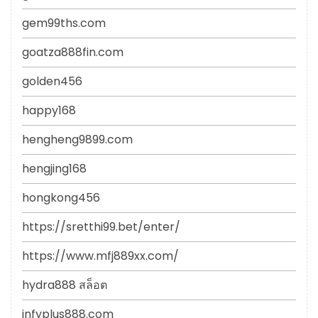
gem99ths.com
goatza888fin.com
golden456
happy168
hengheng9899.com
hengjing168
hongkong456
https://sretthi99.bet/enter/
https://www.mfj889xx.com/
hydra888 สล็อต
infyplus888.com