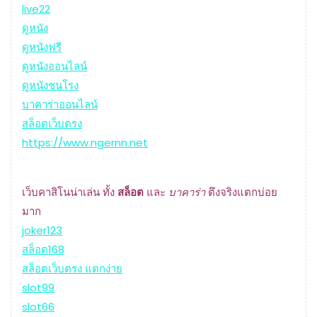
live22
ดูหนัง
ดูหนังฟรี
ดูหนังออนไลน์
ดูหนังชนโรง
บาคาร่าออนไลน์
สล็อตเว็บตรง
https://www.ngernn.net
เว็บคาสิโนน่าเล่น ทั้ง
สล็อต
และ
บาคาร่า
ตึงจริงแตกบ่อย
มาก
joker123
สล็อต168
สล็อตเว็บตรง แตกง่าย
slot99
slot66