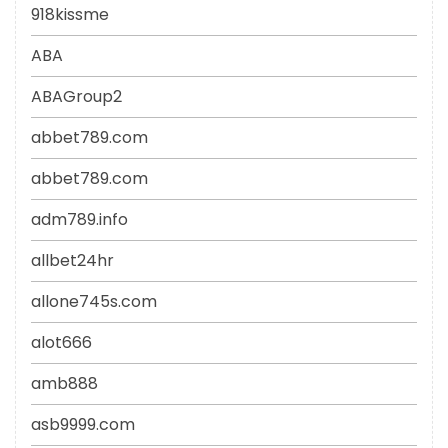
918kissme
ABA
ABAGroup2
abbet789.com
abbet789.com
adm789.info
allbet24hr
allone745s.com
alot666
amb888
asb9999.com