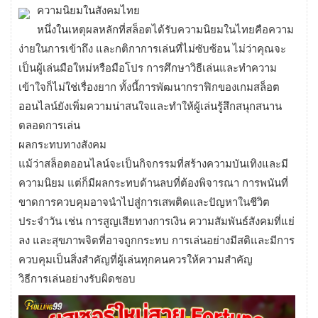
ความนิยมในสังคมไทย
หนึ่งในเหตุผลหลักที่สล็อตได้รับความนิยมในไทยคือความ
ง่ายในการเข้าถึง และกติกาการเล่นที่ไม่ซับซ้อน ไม่ว่าคุณจะ
เป็นผู้เล่นมือใหม่หรือมือโปร การศึกษาวิธีเล่นและทำความ
เข้าใจก็ไม่ใช่เรื่องยาก ทั้งนี้การพัฒนากราฟิกของเกมสล็อต
ออนไลน์ยังเพิ่มความน่าสนใจและทำให้ผู้เล่นรู้สึกสนุกสนาน
ตลอดการเล่น
ผลกระทบทางสังคม
แม้ว่าสล็อตออนไลน์จะเป็นกิจกรรมที่สร้างความบันเทิงและมี
ความนิยม แต่ก็มีผลกระทบด้านลบที่ต้องพิจารณา การพนันที่
ขาดการควบคุมอาจนำไปสู่การเสพติดและปัญหาในชีวิต
ประจำวัน เช่น การสูญเสียทางการเงิน ความสัมพันธ์สังคมที่แย่
ลง และสุขภาพจิตที่อาจถูกกระทบ การเล่นอย่างมีสติและมีการ
ควบคุมเป็นสิ่งสำคัญที่ผู้เล่นทุกคนควรให้ความสำคัญ
วิธีการเล่นอย่างรับผิดชอบ