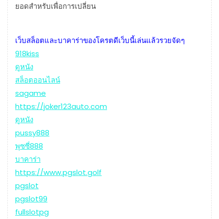
ยอดสำหรับเพื่อการเปลี่ยน
เว็บสล็อตและบาคาร่าของโครตดีเว็บนี้เล่นแล้วรวยจัดๆ
918kiss
ดูหนัง
สล็อตออนไลน์
sagame
https://joker123auto.com
ดูหนัง
pussy888
พุซซี่888
บาคาร่า
https://www.pgslot.golf
pgslot
pgslot99
fullslotpg