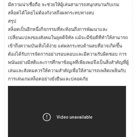
มีความน่าเชื่อถือ จะช่วยให้ผู้เล่นสามารถสนุกสนานกับเกม
สล็อตได้โดยไม่ต้องกังวลถึงผลกระทบทางลบ
สรุป
สล็อตเป็นอีกหนึ่งกิจกรรมที่สะท้อนถึงการพัฒนาและ
เปลี่ยนแปลงของสังคมในยุคดิจิทัล แม้จะมีข้อดีที่ทำให้สามารถ
เข้าถึงความบันเทิงได้ง่าย แต่ผลกระทบด้านลบที่อาจเกิดขึ้น
ต้องได้รับการจัดการอย่างรอบคอบและมีความรับผิดชอบ การ
พนันอย่างมีสติและการศึกษาข้อมูลที่เพียงพอจึงเป็นสิ่งสำคัญที่ผู้
เล่นและสังคมควรให้ความสำคัญเพื่อให้สามารถเพลิดเพลินกับ
การเล่นเกมสล็อตอย่างยั่งยืนและปลอดภัย