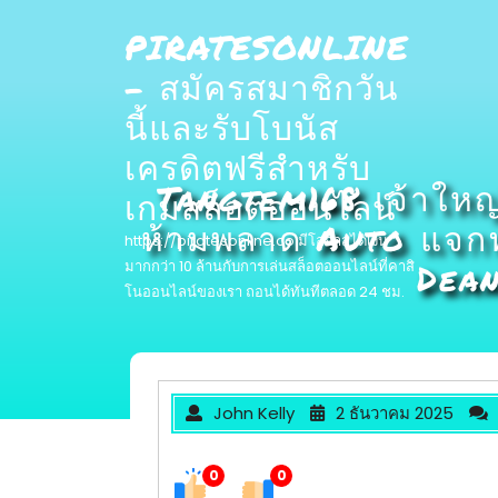
Skip
to
PIRATESONLINE
content
– สมัครสมาชิกวัน
นี้และรับโบนัส
เครดิตฟรีสำหรับ
Tangtem168 เจ้าใหญ
เกมสล็อตออนไลน์
ห้ามพลาด Auto แจกฟรี
https://piratesonline.co มีโอกาสได้เงิน
Dean
มากกว่า 10 ล้านกับการเล่นสล็อตออนไลน์ที่คาสิ
โนออนไลน์ของเรา ถอนได้ทันทีตลอด 24 ชม.
John Kelly
2 ธันวาคม 2025
0
0