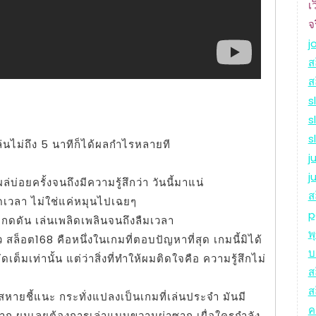
เ
จ
j
ส
ส
s
s
s
่นไม่ถึง 5 นาทีก็ได้ผลกำไรหลายที
j
j
่บ่อยครั้งจนถึงมีความรู้สึกว่า วันนี้มาแน่
ส
อดเวลา ไม่ใช่แค่หมุนไปเฉยๆ
p
ไม่กดดัน เล่นเพลิดเพลินจนถึงลืมเวลา
พ
ล็อต168 คือหนึ่งในเกมที่ตอบปัญหาที่สุด เกมนี้มิได้
บ
เต็มเท่านั้น แต่ว่าสิ่งที่ทำให้ผมติดใจคือ ความรู้สึกไม่
ส
ส
าสหายชี้แนะ กระทั่งแปลงเป็นเกมที่เล่นประจำ มันมี
ค
วนมาก ผมเลยต้องการเล่าแบบขวานผ่าซาก เผื่อใครกำลัง