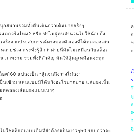
นุกสนานรวมทั้งตื่นเต้นกว่าเดิมมากจริงๆ!
ค
ล้วแตกจริงไหม? หรือ ทำไมผู้คนจำนวนไม่ใช้น้อยถึง
ก
็นจริงจากประสบการณ์ตรงของตัวเองที่ได้ทดลองเล่น
ข
่วง กระทั่งรู้สึกว่าค่ายนี้มันไม่เหมือนกับสล็อต
ก
 ภาพงาม รวมทั้งที่สำคัญ มันให้ลุ้นดูเหมือนจะทุก
เ
อต168 แปลงเป็น “ลุ้นจนถึงวางไม่ลง”
ร
็นเข้ามาเล่นแบบมิได้หวังอะไรมากมาย แค่มองเห็น
9
ก็เลยทดลองเล่นมองแบบเบาๆ
ด
ือ…
ส
s
h
ด
นี่ไม่ใช่สล็อตแบบเดิมที่จำต้องสปินยาวๆ50 รอบกว่าจะ