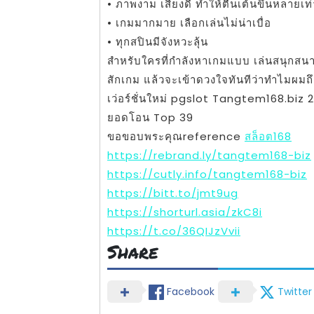
• ภาพงาม เสียงดี ทำให้ตื่นเต้นขึ้นหลายเท่
• เกมมากมาย เลือกเล่นไม่น่าเบื่อ
• ทุกสปินมีจังหวะลุ้น
สำหรับใครที่กำลังหาเกมแบบ เล่นสนุกสนา
สักเกม แล้วจะเข้าดวงใจทันทีว่าทำไมผมถึ
เว่อร์ชั่นใหม่ pgslot Tangtem168.bi
ยอดโอน Top 39
ขอขอบพระคุณreference
สล็อต168
https://rebrand.ly/tangtem168-biz
https://cutly.info/tangtem168-biz
https://bitt.to/jmt9ug
https://shorturl.asia/zkC8i
https://t.co/36QIJzVvii
Share
Facebook
Twitter