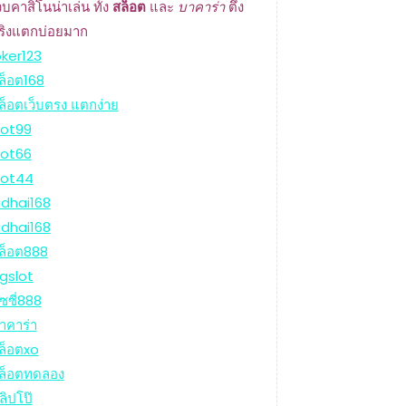
ว็บคาสิโนน่าเล่น ทั้ง
สล็อต
และ
บาคาร่า
ตึง
ริงแตกบ่อยมาก
oker123
ล็อต168
ล็อตเว็บตรง แตกง่าย
lot99
lot66
lot44
udhai168
udhai168
ล็อต888
gslot
ุซซี่888
าคาร่า
ล็อตxo
ล็อตทดลอง
ลิปโป๊