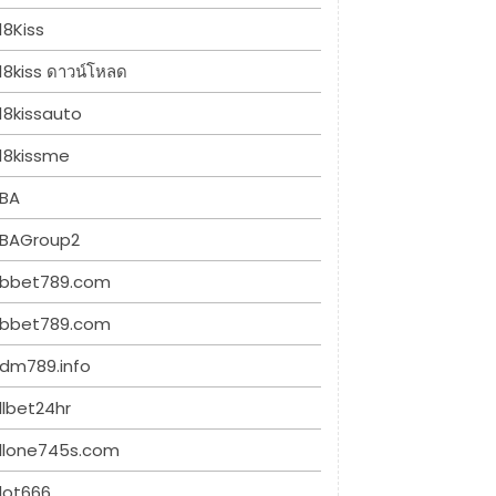
18Kiss
18kiss ดาวน์โหลด
18kissauto
18kissme
BA
BAGroup2
bbet789.com
bbet789.com
dm789.info
llbet24hr
llone745s.com
lot666