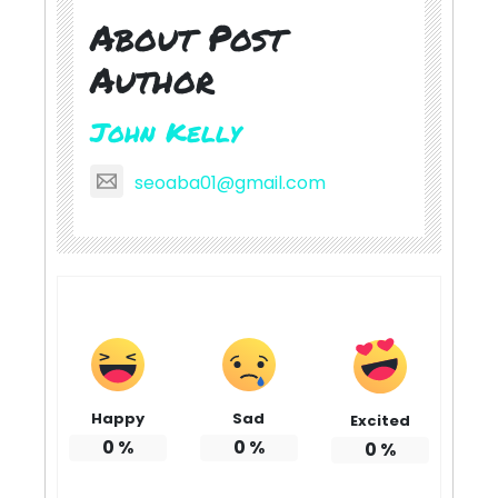
About Post
Author
John Kelly
seoaba01@gmail.com
Happy
Sad
Excited
0
%
0
%
0
%