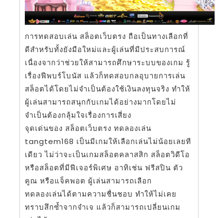
การทดสอบเล่น สล็อตเว็บตรง ถือเป็นทางเลือกที่
ดีสำหรับทั้งยังมือใหม่และผู้เล่นที่มีประสบการณ์
เนื่องจากว่าช่วยให้สามารถศึกษาระบบของเกม รู้
เรื่องฟีพบร์โบนัส แล้วก็ทดสอบกลอุบายการเล่น
สล็อตได้โดยไม่จำเป็นต้องใช้เงินลงทุนจริง ทำให้
ผู้เล่นสามารถสนุกกับเกมได้อย่างมากโดยไม่
จำเป็นต้องกลุ้มใจเรื่องการเสี่ยง
จุดเด่นของ สล็อตเว็บตรง ทดลองเล่น
tangtem168 เป็นมีเกมให้เลือกเล่นไม่น้อยเลยที
เดียว ไม่ว่าจะเป็นเกมสล็อตคลาสสิก สล็อตวิดีโอ
หรือสล็อตที่มีฟีเจอร์พิเศษ อาทิเช่น ฟรีสปิน ตัว
คูณ หรือแจ็คพอต ผู้เล่นสามารถเลือก
ทดลองเล่นได้ตามความชื่นชอบ ทำให้ไม่เคย
ทราบสึกซ้ำจากจำเจ แล้วก็สามารถเปลี่ยนเกม