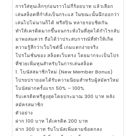
การใส่ทุนเล็กๆก่อนราวไม่กี่ร้อยบาท แล้วเลือก
เล่นสล็อตที่กำลังเป็นกระแส ในขณะนั้นนึกออกว่า
เล่นไปไม่นานก็ได้ ฟรีสปิน หลายรอบชิดกัน
ทำให้เครดิตมากขึ้นจนกระทั่งในที่สุดได้กำไรกลับ
มาพอสมควร ถือได้ว่าประสบการณ์ที่ทำให้เกิด
ความรู้สึกว่าเว็บไซต์นี้ เกมแตกง่ายจริง
โปรโมชั่นของ สล็อตเว็บตรง โดยมากจะเป็นโปร
ที่ช่วยเพิ่มทุนสำหรับในการเล่นสล็อต
1. โบนัสสมาชิกใหม่ (New Member Bonus)
โปรยปรายอดได้รับความนิยมสำหรับผู้สมัครใหม่
โบนัสฝากครั้งแรก 50% – 100%
รับเครดิตฟรีสูงสุดโดยประมาณ 300 บาท หลัง
สมัครสมาชิก
ตัวอย่าง
ฝาก 100 บาท ได้เครดิต 200 บาท
ฝาก 300 บาท รับโบนัสเพิ่มตามข้อตกลง