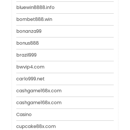
bluewin8888.info
bombet888.win
bonanza99
bonus888
brazil999
bwvip4.com
carlo999.net
cashgame168x.com
cashgame168x.com
Casino
cupcake88x.com