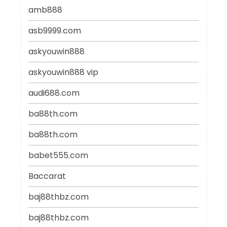
amb888
asb9999.com
askyouwin888
askyouwin888 vip
audi688.com
ba88th.com
ba88th.com
babet555.com
Baccarat
baj88thbz.com
baj88thbz.com