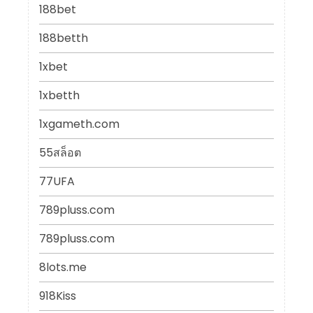
188bet
188betth
1xbet
1xbetth
1xgameth.com
55สล็อต
77UFA
789pluss.com
789pluss.com
8lots.me
918Kiss