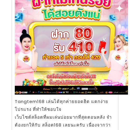
Tangtem168 เล่นได้ทุกค่ายยอดฮิต แตกง่าย
โปรแรง ที่ทำให้ชอบใจ
เว็บไซต์สล็อตที่ผมเล่นบ่อยมากที่สุดตอนหลัง จำ
ต้องยกให้กับ สล็อต168 เลยนะครับ เนื่องจากว่า