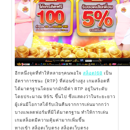
อีกหนึ่งจุดที่ทำให้หลายๆคนพอใจ
สล็อต168
เป็น
อัตราการชนะ (RTP) ที่ค่อนข้างสูง เกมสล็อตที่
ได้มาตรฐานโดยมากมักมีค่า RTP อยู่ในระดับ
โดยประมาณ 95% ขึ้นไป ซึ่งแสดงว่าในระยะยาว
ผู้เล่นมีโอกาสได้รับเงินคืนจากการเล่นมากกว่า
บางแพลตฟอร์มที่มิได้มาตรฐาน ทำให้การเล่น
เกมสล็อตมีความคุ้มค่ามากเพิ่มขึ้น
ทางเข้า สล็อตเว็บตรง สล็อตเว็บตรง