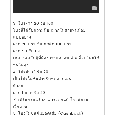
3. โปรฝาก 20 รับ 100
โปรนี้ได้รับความนิยมมากในสายทุนน้อย
แบบอย่าง
ฝาก 20 บาท รับเครดิต 100 บาท
ฝาก 50 รับ 150
เหมาะสมกับผู้ที่ต้องการทดสอบเล่นสล็อตโดยใช้
ทุนไม่สูง
4. โปรฝาก 1 รับ 20
เป็นโปรโมชั่นสำหรับทดสอบเล่น
ตัวอย่าง
ฝาก 1 บาท รับ 20
ทำเทิร์นครบแล้วสามารถถอนกำไรได้ตาม
เงื่อนไข
5. โปรโมชั่นคืนยอดเสีย (Cashback)