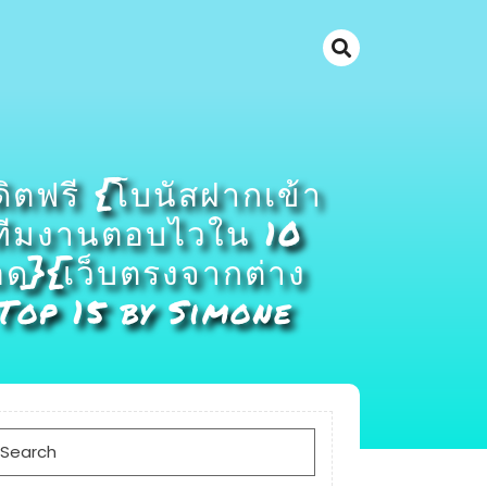
ตฟรี {โบนัสฝากเข้า
ด้}ทีมงานตอบไวใน 10
ด}{เว็บตรงจากต่าง
} Top 15 by Simone
earch
or: