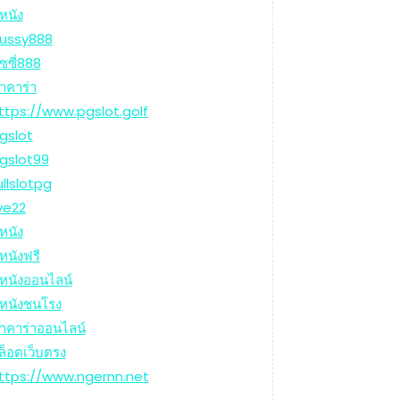
ูหนัง
ussy888
ุซซี่888
าคาร่า
ttps://www.pgslot.golf
gslot
gslot99
ullslotpg
ive22
ูหนัง
ูหนังฟรี
ูหนังออนไลน์
ูหนังชนโรง
าคาร่าออนไลน์
ล็อตเว็บตรง
ttps://www.ngernn.net