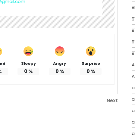
@gmail.com
8
9
9
9
9
Sleepy
Angry
Surprise
ted
A
0
%
0
%
0
%
%
A
a
a
Next
Next
Post
a
a
a