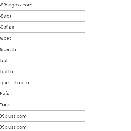
688vegasx.com
68slot
68สล็อต
88bet
88betth
xbet
xbetth
xgameth.com
5สล็อต
7UFA
89pluss.com
89pluss.com