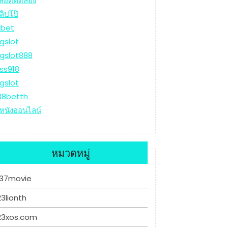
ล็อตทดลอง
ลิปโป๊
xbet
gslot
gslot888
iss918
gslot
88betth
ูหนังออนไลน์
หมวดหมู่
37movie
23lionth
23xos.com