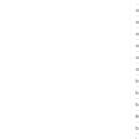
a
a
a
a
a
a
b
b
b
B
b