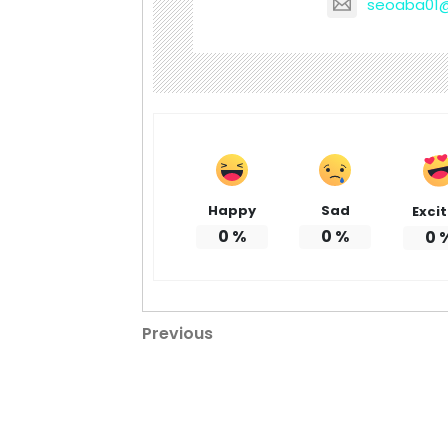
seoaba01
Happy
Sad
Exci
0
%
0
%
0
แนะแนว
Previous
Previous
Post
เรื่อง