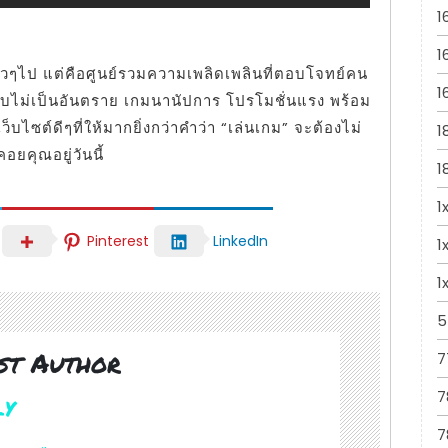
1
1
ั่วๆไป แต่คือศูนย์รวมความเพลิดเพลินที่ตอบโจทย์คน
1
ะบบไม่เป็นอันตราย เกมนานัปการ โปรโมชั่นแรง พร้อม
บไซต์ดีๆที่ให้มากยิ่งกว่าคำว่า “เล่นเกม” จะต้องไม่
1
อยคุณอยู่วันนี้
1
1
Pinterest
LinkedIn
1
1
5
st Author
7
7
ly
7